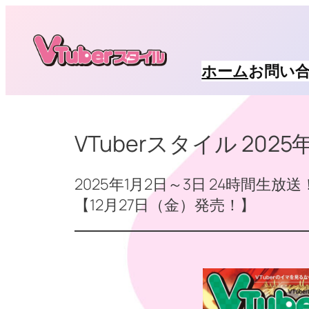
内
容
を
ホーム
お問い
ス
キ
ッ
VTuberスタイル 2025
プ
2025年1月2日～3日 24時間生放送
【12月27日（金）発売！】