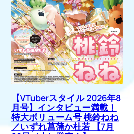
【VTuberスタイル 2026年8
月号】インタビュー満載！
特大ボリューム号 桃鈴ねね
／いずれ菖蒲か杜若 【7月