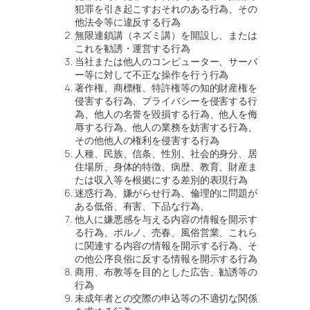
犯罪を引き起こすおそれのある行為、その
他法令等に違反する行為
無限連鎖講（ネズミ講）を開設し、または
これを勧誘・運営する行為
当社または他人のコンピューター、サーバ
ー等に対して不正な操作を行う行為
著作権、商標権、特許権等の知的財産権を
侵害する行為、プライバシーを侵害する行
為、他人の名誉を毀損する行為、他人を侮
辱する行為、他人の業務を妨害する行為、
その他他人の権利を侵害する行為
人種、民族、信条、性別、社会的身分、居
住場所、身体的特徴、病歴、教育、財産ま
たは収入等を根拠にする差別的表現行為
迷惑行為、嫌がらせ行為、倫理的に問題が
ある低俗、有害、下品な行為、
他人に嫌悪感を与える内容の情報を開示す
る行為、ポルノ、売春、風俗営業、これら
に関連する内容の情報を開示する行為、そ
の他公序良俗に反する情報を開示する行為
商用、布教等を目的とした広告、勧誘等の
行為
未成年者との交際の申込等の不適切な関係