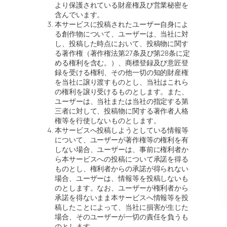
より保護されている財産権及び営業秘密を
含んでいます。
本サービスに投稿されたユーザー自身によ
る創作物について、ユーザーは、当社に対
し、投稿した時点において、投稿物に関す
る著作権（著作権法第27条及び第28条に定
める権利を含む。）、商標登録及び意匠登
録を受ける権利、その他一切の知的財産権
を当社に譲り渡すものとし、当社はこれら
の権利を譲り受けるものとします。また、
ユーザーは、当社または当社の指定する第
三者に対して、投稿物に関する著作者人格
権等を行使しないものとします。
本サービスへ投稿しようとしている情報等
について、ユーザーが著作権等の権利を有
しない場合、ユーザーは、事前に権利者か
ら本サービスへの投稿について承諾を得る
ものとし、権利者からの承諾が得られない
場合、ユーザーは、情報等を投稿しないも
のとします。なお、ユーザーが権利者から
承諾を得ないまま本サービスへ情報等を投
稿したことによって、当社に損害が生じた
場合、そのユーザーが一切の責任を負うも
のとします。