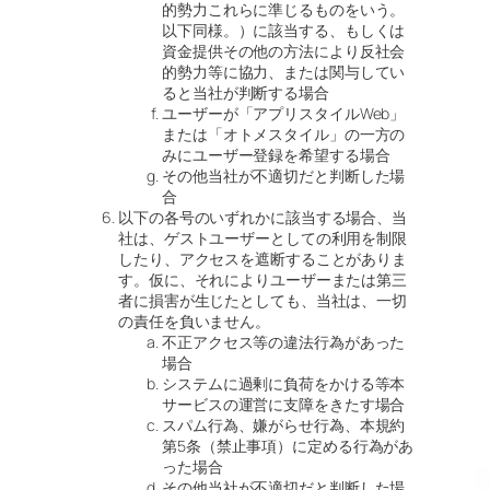
的勢力これらに準じるものをいう。
以下同様。）に該当する、もしくは
資金提供その他の方法により反社会
的勢力等に協力、または関与してい
ると当社が判断する場合
ユーザーが「アプリスタイルWeb」
または「オトメスタイル」の一方の
みにユーザー登録を希望する場合
その他当社が不適切だと判断した場
合
以下の各号のいずれかに該当する場合、当
社は、ゲストユーザーとしての利用を制限
したり、アクセスを遮断することがありま
す。仮に、それによりユーザーまたは第三
者に損害が生じたとしても、当社は、一切
の責任を負いません。
不正アクセス等の違法行為があった
場合
システムに過剰に負荷をかける等本
サービスの運営に支障をきたす場合
スパム行為、嫌がらせ行為、本規約
第5条（禁止事項）に定める行為があ
った場合
その他当社が不適切だと判断した場