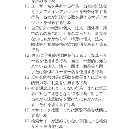
を求める行為
ユーザー名を共有する行為、当社の許諾な
く１人でメインアカウントを複数保有する
行為、当社が許諾する数を超えるサブアカ
ウントを保有する行為
自分以外の特定の個人、法人、団体等（架
空のものを含む。）を名乗ったり、事実が
ないにもかかわらず、特定の個人、法人、
団体等と業務提携や協力関係があると偽る
行為
他人に不快感や誤解を与えるようなユーザ
ー名を使用する行為、当社、一般的に知ら
れている個人、法人、団体、商品等と同一
または類似のユーザー名を使用する行為
反社会的勢力等の活動を助長または反社会
的勢力等に利益を供与する行為
社会通念上好ましくない行為、または第三
者に対して迷惑となり得る行為に対して、
当社から注意勧告を受けたにもかかわら
ず、それを繰り返す行為
本サイトを改変、または閲覧不能な状態に
する行為
検索サイトが認めていない手段による検索
サイト最適化行為