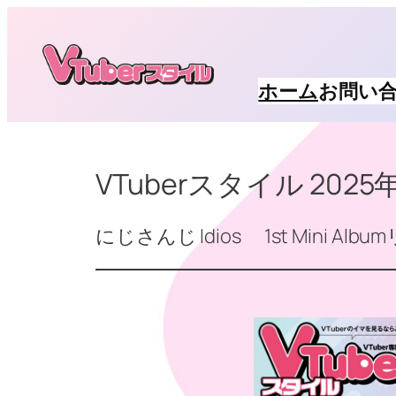
内
容
を
ホーム
お問い
ス
キ
ッ
VTuberスタイル 2025
プ
にじさんじ Idios 1st Mini A