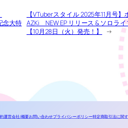
】
【VTuberスタイル 2025年11月号
ス記念大特
AZKi NEW EP リリース & ソロ
【10月28日（火）発売！】
→
約
運営会社/概要
お問い合わせ
プライバシーポリシー
特定商取引法に関