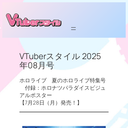
内
容
を
ス
キ
ッ
プ
VTuberスタイル 2025
年08月号
ホロライブ 夏のホロライブ特集号
付録：ホロナツパラダイスビジュ
アルポスター
【7月28日（月）発売！】