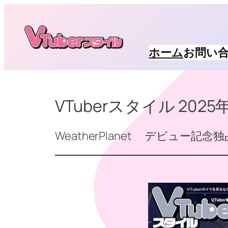
内
容
を
ホーム
お問い
ス
キ
ッ
VTuberスタイル 202
プ
WeatherPlanet デビュー