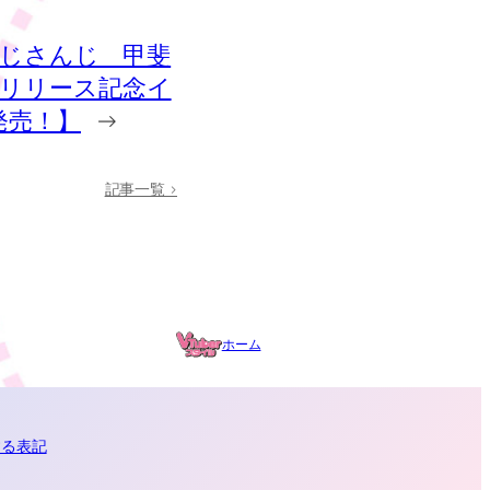
 にじさんじ 甲斐
』リリース記念イ
発売！】
→
記事一覧 >
ホーム
する表記